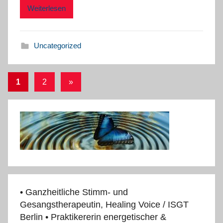
Weiterlesen
Uncategorized
Beitrags-
Nächste
1
2
»
Beiträge
Navigation
• Ganzheitliche Stimm- und
Gesangstherapeutin, Healing Voice / ISGT
Berlin • Praktikererin energetischer &